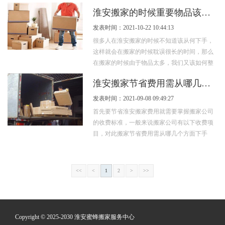
哪些呢? 首先就是看这一家淮安搬家...
淮安搬家的时候重要物品该如何整理?
发表时间：2021-10-22 10:44:13
很多人在淮安搬家的时候不知道该从何下手，
这样就会在搬家的时候耽误很长的时间，那么
在搬家的时候由于物品太多，我们又该如何整
理呢?怎么才能节省更多的时间、更快的帮...
淮安搬家节省费用需从哪几个方面下手呢？
发表时间：2021-09-08 09:49:27
首先要节省淮安搬家费用就需要掌握搬家公司
的收费标准，一般来说搬家公司有以下收费项
目，对此搬家节省费用需从哪几个方面下手
呢？ 第一、固定不动的搬家公司费用...
<<
<
1
2
>
>>
Copyright © 2025-2030 淮安蜜蜂搬家服务中心