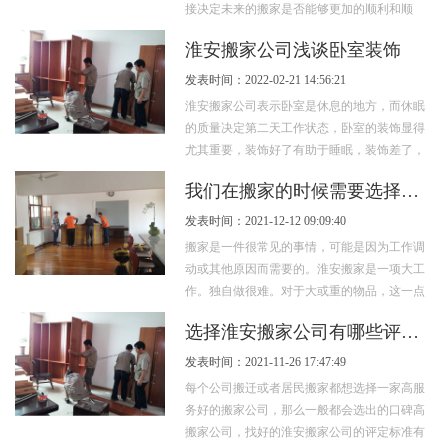
接决定未来的搬家是否能够更加的顺利和顺
心。作为消费者而言选择一个适合搬家公司需
淮安搬家公司浅谈卧室装饰
要...
发表时间：2022-02-21 14:56:21
淮安搬家公司表示卧室是休息的地方，而休眠
的质量决定第二天工作状态，卧室的装饰显得
尤其重要，装饰好了有助于睡眠，装饰差了，
就没有作用了，甚至会影响睡眠。 ...
我们在搬家的时候需要选择一个正规的淮安搬家公司，可以省去很多麻烦!
发表时间：2021-12-12 09:09:40
搬家是一件很常见的事情，可能是因为工作调
动或其他原因而需要的。淮安搬家是一项大工
作。独自做很难。对于大或重的物品，这一点
尤其如此。沙发、空调、壁橱等大型物品运...
选择淮安搬家公司有哪些评定标准呢？
发表时间：2021-11-26 17:47:49
每个公司搬迁或者居民搬家都想选择一家高服
务好的搬家公司，那么一般都会选出的口碑高
搬家公司，找好的淮安搬家公司的评定标准有