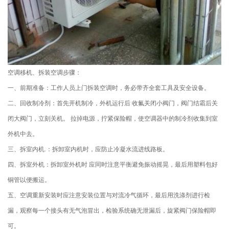
空调移机、拆装空调步骤：
一、前期准备：工作人员上门拆装空调时，务必带齐全套工具及安全设备。
二、回收制冷剂：首先开机制冷，外机运行后 收氟关闭小阀门，阀门结霜后关
闭大阀门，立刻关机。 拉掉电源，拧紧保险帽，使空调器中的制冷剂收集到室
外机中去。
三、拆室内机.：拆卸室内机时，应防止冷凝水流进线路板。
四、拆室外机：拆卸室外机时 应同时注意平衡避免振动摇晃，最后用塑料包好
铜管以便搬运。
五、空调重新安装时应注意安装位置与对流冷气循环，最后用洗涤剂进行检
漏，观察每一个接头有无气泡冒出，检验系统确无泄漏后，旋紧阀门保险帽即
可。