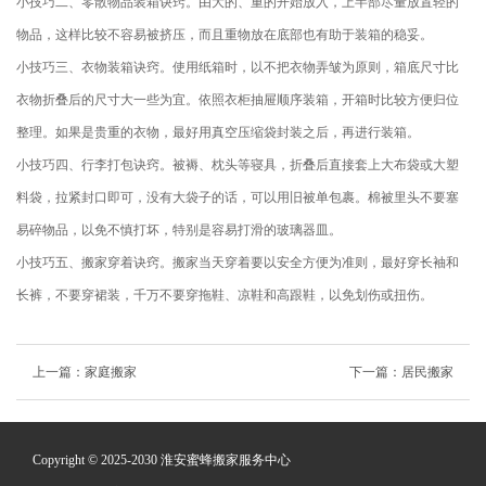
小技巧二、零散物品装箱诀窍。由大的、重的开始放入，上半部尽量放置轻的
物品，这样比较不容易被挤压，而且重物放在底部也有助于装箱的稳妥。
小技巧三、衣物装箱诀窍。使用纸箱时，以不把衣物弄皱为原则，箱底尺寸比
衣物折叠后的尺寸大一些为宜。依照衣柜抽屉顺序装箱，开箱时比较方便归位
整理。如果是贵重的衣物，最好用真空压缩袋封装之后，再进行装箱。
小技巧四、行李打包诀窍。被褥、枕头等寝具，折叠后直接套上大布袋或大塑
料袋，拉紧封口即可，没有大袋子的话，可以用旧被单包裹。棉被里头不要塞
易碎物品，以免不慎打坏，特别是容易打滑的玻璃器皿。
小技巧五、搬家穿着诀窍。搬家当天穿着要以安全方便为准则，最好穿长袖和
长裤，不要穿裙装，千万不要穿拖鞋、凉鞋和高跟鞋，以免划伤或扭伤。
上一篇：
家庭搬家
下一篇：
居民搬家
Copyright © 2025-2030 淮安蜜蜂搬家服务中心