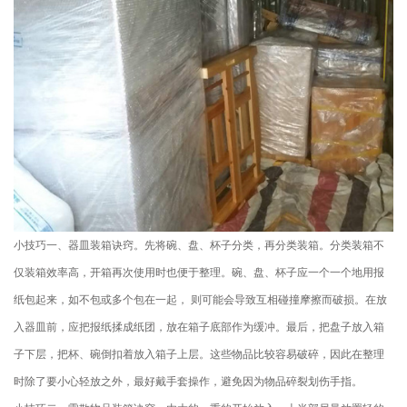
小技巧一、器皿装箱诀窍。先将碗、盘、杯子分类，再分类装箱。分类装箱不
仅装箱效率高，开箱再次使用时也便于整理。碗、盘、杯子应一个一个地用报
纸包起来，如不包或多个包在一起， 则可能会导致互相碰撞摩擦而破损。在放
入器皿前，应把报纸揉成纸团，放在箱子底部作为缓冲。最后，把盘子放入箱
子下层，把杯、碗倒扣着放入箱子上层。这些物品比较容易破碎，因此在整理
时除了要小心轻放之外，最好戴手套操作，避免因为物品碎裂划伤手指。